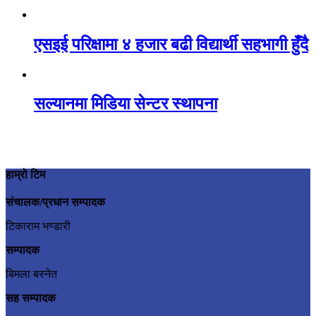
एसइई परिक्षामा ४ हजार बढी विद्यार्थी सहभागी हुँदै
सल्यानमा मिडिया सेन्टर स्थापना
हाम्रो टिम
संचालक/प्रधान सम्पादक
टिकाराम भण्डारी
सम्पादक
बिमला बस्नेत
सह सम्पादक