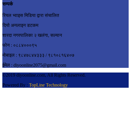
सम्पर्क
रियल भ्वाइस मिडिया द्वारा संचालित
दियो अनलाइन डटकम
शारदा नगरपालिका २ खलंगा, सल्यान
फोन : ०८८४०००९५
मोबाइल : ९८४७८४४३३३ / ९८१०८१६४०७
ईमेल : diyoonline2075@gmail.com
©2019 diyoonline.com, All Rights Reserved.
Powered By :
TopLine Technology