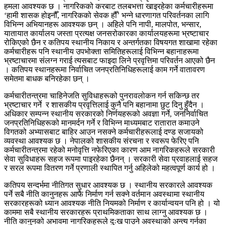
हमला आवश्यक छ । नागरिकको करबाट तलबभत्ता खाइरहेका कर्मचारीहरूमा
‘हामी शासक होइनौँ, नागरिकको सेवक हौँ’ भन्ने धारणागत परिवर्तनका लागि
विभिन्न अभियानहरू आवश्यक छन् । अहिले पनि नापी, मालपोत, भन्सार,
यातायात कार्यालय जस्ता प्रत्यक्ष जनसरोकारका कार्यालयहरूमा भ्रष्टाचार
रोकिएको छैन र कतिपय स्थानीय निकाय र अन्तर्गतका विषयगत शाखामा रहेका
कर्मचारीहरू पनि स्थानीय उपभोक्ता समितिहरूलाई विभिन्न बहानाहरूमा
भ्रष्टाचारमा संलग्न गराई त्यसबाट फाइदा लिने प्रवृत्तिमा परिवर्तन आएको छैन
। कतिपय स्थानहरूमा निर्वाचित जनप्रतिनिधिहरूलाई काम गर्ने वातावरण
समेतमा बाधक बनिरहेका छन् ।
कर्मचारीतन्त्रमा चाहिनेजति सुविधाहरूको पुनरावलोकन गर्न सकिन्छ तर
भ्रष्टाचार गर्ने र शासकीय प्रवृत्तिलाई कुनै पनि बहानामा छुट दिनु हुँदैन ।
अधिकार सम्पन्न स्थानीय सरकारको निर्णयहरूको अवज्ञा गर्ने, जननिर्वाचित
जनप्रतिनिधिहरूको मानमर्दन गर्ने र विभिन्न माध्यमबाट रातारात कमाउने
विगतको अभ्यासबाट बाहिर आउन नसक्ने कर्मचारीहरूलाई दण्ड सजायको
व्यवस्था आवश्यक छ । नेपालको शासकीय संरचना र स्वरूप फेरिए पनि
कर्मचारीतन्त्रमा रहेको मनोवृत्ति नफेरिएका कारण आम नागरिकहरूले सरकारी
सेवा सुविधाहरू सहज रूपमा पाइरहेका छैनन् । सरकारी सेवा प्रवाहलाई सहज
र सरल रूपमा वितरण गर्ने प्रणाली स्थापित गर्नु अहिलेको महत्वपूर्ण कार्य हो ।
कतिपय सन्दर्भमा नीतिगत सुधार आवश्यक छ । स्थानीय सरकारले आवश्यक
पर्ने सबै नीति कानुनहरू आफै निर्माण गर्न सक्ने वर्तमान अवस्थामा स्थानीय
सरकारहरूको ध्यान आवश्यक नीति नियमको निर्माण र कार्यान्वयन पनि हो । यो
काममा सबै स्थानीय सरकारहरू प्राथमिकताका साथ लाग्नु आवश्यक छ ।
नीति कानुनको अभावमा नागरिकहरूले दुःख पाउने अवस्थाको अन्त्य गर्नका