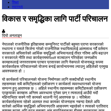
शिक्षा
स्वास्थ्य
विकास र समृद्धिका लागि पार्टी परिचालन
दियो अनलाइन
नेपालको राजनीतिक इतिहासमा कम्युनिस्ट पार्टीको बहुमत प्राप्त सरकारको
स्थापना र यसले सिर्जना गरेको राजनीतिक स्थायित्वलाई आत्मसाथ गर्दै वर्तमान
सरकारले अघिसारेको आर्थिक समृद्धिको अभियानलाई तीव्र गतिमा अघि बढाउन
र सरकारले नीति तथा कार्यक्रममार्पmत सञ्चालन गरिरहेका जनपक्षीय
कामहरूलाई जनस्तरसम्म प्रचार प्रसारका लागि नेकपाले योजनाबद्ध रूपमा
कार्यकर्ताहरू परिचालनको योजना बनाई कार्यान्वयनमा ल्याउनु अहिलेको प्रमुख
आवश्यकता हो ।
यो कार्यकर्ता परिचालनको योजना निर्माणका लागि सक्दोचाँडो स्थानीय
तहसम्मका सबै कमिटीहरूको एकीकरण र कार्यकर्ता व्यवस्थापनको योजना
सम्पन्न हुनु आवश्यक छ । अहिले स्थानीय तहसम्मका कमिटीहरूको एकीकरण
प्रकृयाका कामहरू अन्तिम अवस्थामा पुगेका छन् र त्यसलाई आउँदो भदौ
महिनाभित्र सक्ने गरी कामको थालनी गर्नु आवश्यक छ । यतिबेला
कार्यकर्ताहरूमा रहेको अलमल तथा कामका योजनाहरू नबन्दा देशले अघि
सारेको आर्थिक समृद्धिको अभियानप्रति आक्रमण भइरहेको र त्यसको प्रतिवाद
सशक्त रूपमा अघि बढ्न नसक्दा आम नागरिकहरूका बीचमा सरकारका काम