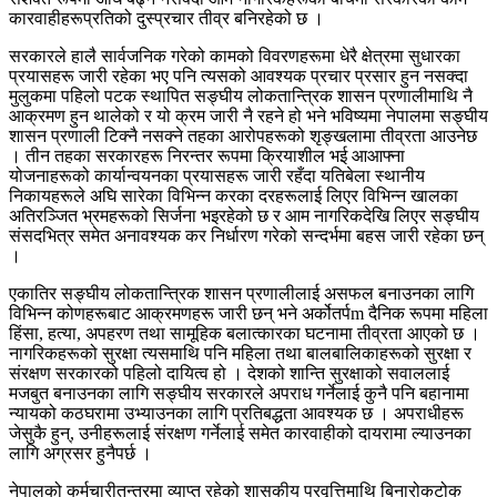
कारवाहीहरूप्रतिको दुस्प्रचार तीव्र बनिरहेको छ ।
सरकारले हालै सार्वजनिक गरेको कामको विवरणहरूमा धेरै क्षेत्रमा सुधारका
प्रयासहरू जारी रहेका भए पनि त्यसको आवश्यक प्रचार प्रसार हुन नसक्दा
मुलुकमा पहिलो पटक स्थापित सङ्घीय लोकतान्त्रिक शासन प्रणालीमाथि नै
आक्रमण हुन थालेको र यो क्रम जारी नै रहने हो भने भविष्यमा नेपालमा सङ्घीय
शासन प्रणाली टिक्नै नसक्ने तहका आरोपहरूको शृङ्खलामा तीव्रता आउनेछ
। तीन तहका सरकारहरू निरन्तर रूपमा क्रियाशील भई आआफ्ना
योजनाहरूको कार्यान्वयनका प्रयासहरू जारी रहँदा यतिबेला स्थानीय
निकायहरूले अघि सारेका विभिन्न करका दरहरूलाई लिएर विभिन्न खालका
अतिरञ्जित भ्रमहरूको सिर्जना भइरहेको छ र आम नागरिकदेखि लिएर सङ्घीय
संसदभित्र समेत अनावश्यक कर निर्धारण गरेको सन्दर्भमा बहस जारी रहेका छन्
।
एकातिर सङ्घीय लोकतान्त्रिक शासन प्रणालीलाई असफल बनाउनका लागि
विभिन्न कोणहरूबाट आक्रमणहरू जारी छन् भने अर्कोतर्पm दैनिक रूपमा महिला
हिंसा, हत्या, अपहरण तथा सामूहिक बलात्कारका घटनामा तीव्रता आएको छ ।
नागरिकहरूको सुरक्षा त्यसमाथि पनि महिला तथा बालबालिकाहरूको सुरक्षा र
संरक्षण सरकारको पहिलो दायित्व हो । देशको शान्ति सुरक्षाको सवाललाई
मजबुत बनाउनका लागि सङ्घीय सरकारले अपराध गर्नेलाई कुनै पनि बहानामा
न्यायको कठघरामा उभ्याउनका लागि प्रतिबद्धता आवश्यक छ । अपराधीहरू
जेसुकै हुन्, उनीहरूलाई संरक्षण गर्नेलाई समेत कारवाहीको दायरामा ल्याउनका
लागि अग्रसर हुनैपर्छ ।
नेपालको कर्मचारीतन्त्रमा व्याप्त रहेको शासकीय प्रवृत्तिमाथि बिनारोकटोक