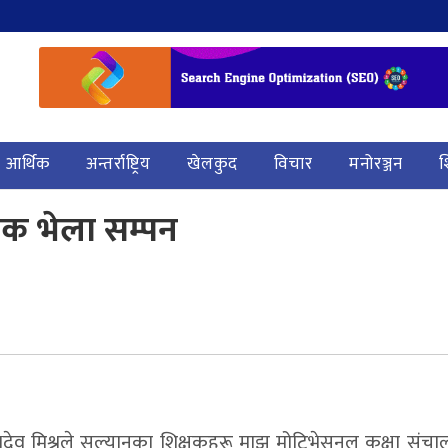
आर्थिक
अन्तर्राष्ट्रिय
खेलकुद
विचार
मनोरञ्जन
श
िक भेला सम्पन
लभदेव मिश्रले सल्यानका शिक्षकहरू माझ मोटिभेसनल कक्षा संचालन