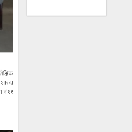
ैक्षिक
 शारदा
 नं ११