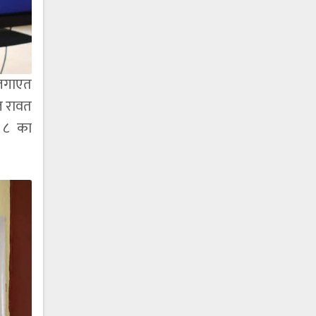
न लगाएत
ज रावत
र ८ का