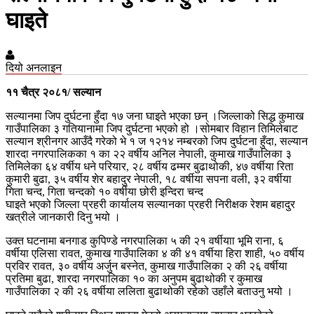
घाइते
दियो अनलाइन
११ चैत्र २०८१/ सल्यान
सल्यानमा जिप दुर्घटना हुँदा १७ जना घाइते भएका छन् ।
जिल्लाको सिद्ध कुमाख
गाउँपालिका ३ गतियानामा जिप दुर्घटना भएको हो ।सोमबार विहान तिमिलेबाट
सल्यान श्रीनगर आउँदै गरेको भे १ ज १२१४ नम्बरको जिप दुर्घटना हुँदा, सल्यान
शारदा नगरपालिकका १ का २२ वर्षीय अनिल नेपाली, कुमाख गाउँपालिका ३
तिमिलेका ६४ वर्षीय धने परियार, २८ वर्षीय ढम्मर बुढाथोकी, ४७ वर्षीया रिता
कुमारी बुढा, ३५ वर्षीय शेर बहादुर नेपाली, १८ वर्षीया सपना वली, ३२ वर्षीया
गिता चन्द, गिता चन्दको १० वर्षीया छोरी इन्दिरा चन्द
घाइते भएको जिल्ला प्रहरी कार्यालय सल्यानका प्रहरी निरीक्षक रेशम बहादुर
खत्रीले जानकारी दिनु भयो ।
उक्त घटनामा बनगाड कुपिण्डे नगरपालिका ५ की २१ वर्षीयाा भूमि राना, ६
वर्षीया एलिसा रावत, कुमाख गाउँपालिका ४ की ४१ वर्षीया हिरा शाही, ५० वर्षीय
प्रविर रावत, ३० वर्षीय अर्जुन बस्नेत, कुमाख गाउँपालिका २ की २६ वर्षीया
प्रतिमा बुढा, शारदा नगरपालिका १० का अनुपम बुढाथोकी र कुमाख
गाउँपालिका २ की २६ वर्षीया ललिता बुढाथोकी रहेको उहाँले बताउनु भयो ।