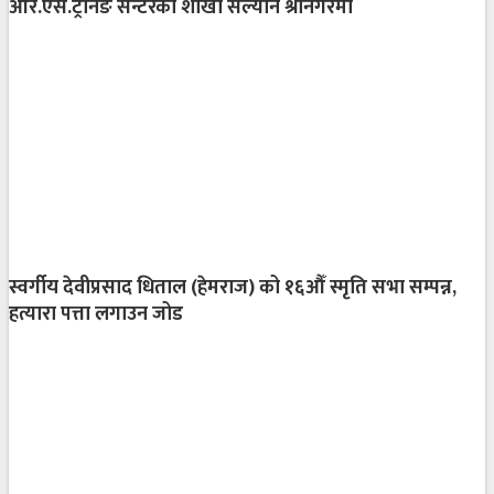
आर.एस.ट्रेनिङ सेन्टरको शाखा सल्यान श्रीनगरमा
स्वर्गीय देवीप्रसाद धिताल (हेमराज) को १६औँ स्मृति सभा सम्पन्न,
हत्यारा पत्ता लगाउन जोड