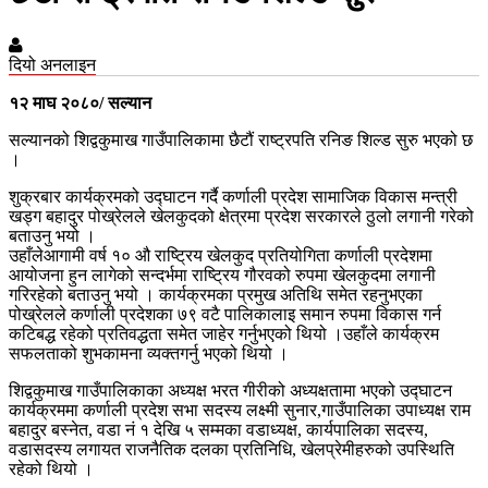
दियो अनलाइन
१२ माघ २०८०/ सल्यान
सल्यानको शिद्वकुमाख गाउँपालिकामा छैटौं राष्ट्रपति रनिङ शिल्ड सुरु भएको छ
।
शुक्रबार कार्यक्रमको उद्घाटन गर्दै कर्णाली प्रदेश सामाजिक विकास मन्त्री
खड्ग बहादुर पोख्रेलले खेलकुदको क्षेत्रमा प्रदेश सरकारले ठुलो लगानी गरेको
बताउनु भयो ।
उहाँलेआगामी वर्ष १० औ राष्ट्रिय खेलकुद प्रतियोगिता कर्णाली प्रदेशमा
आयोजना हुन लागेको सन्दर्भमा राष्ट्रिय गौरवको रुपमा खेलकुदमा लगानी
गरिरहेको बताउनु भयो । कार्यक्रमका प्रमुख अतिथि समेत रहनुभएका
पोख्रेलले कर्णाली प्रदेशका ७९ वटै पालिकालाइ समान रुपमा विकास गर्न
कटिबद्ध रहेको प्रतिवद्धता समेत जाहेर गर्नुभएको थियो ।उहाँले कार्यक्रम
सफलताको शुभकामना व्यक्तगर्नु भएको थियो ।
शिद्वकुमाख गाउँपालिकाका अध्यक्ष भरत गीरीको अध्यक्षतामा भएको उद्घाटन
कार्यक्रममा कर्णाली प्रदेश सभा सदस्य लक्ष्मी सुनार,गाउँपालिका उपाध्यक्ष राम
बहादुर बस्नेत, वडा नं १ देखि ५ सम्मका वडाध्यक्ष, कार्यपालिका सदस्य,
वडासदस्य लगायत राजनैतिक दलका प्रतिनिधि, खेलप्रेमीहरुको उपस्थिति
रहेको थियो ।