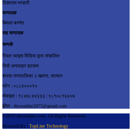
टिकाराम भण्डारी
सम्पादक
बिमला बस्नेत
सह सम्पादक
सम्पर्क
रियल भ्वाइस मिडिया द्वारा संचालित
दियो अनलाइन डटकम
शारदा नगरपालिका २ खलंगा, सल्यान
फोन : ०८८४०००९५
मोबाइल : ९८४७८४४३३३ / ९८१०८१६४०७
ईमेल : diyoonline2075@gmail.com
©2019 diyoonline.com, All Rights Reserved.
Powered By :
TopLine Technology