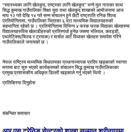
“स्वास्थ्यका लागि खेलकुद, राष्ट्रका लागि खेलकुद” भन्ने मुल नाराका साथ
सिद्ध कुमाख गाउँपालिका शिक्षा युवा तथा खेलकुद शाखाको आयोजनामा आज
माघ १२ गते देखि १४ गते सम्म संचालन हुने छैटौं राष्ट्रपति रनिङ शिल्ड
प्रतियोगितामा, गाउँपालिका भित्रका ६ वटा माध्यमिक विद्यालयहरुको
सहभागिता रहेको छ । प्रतियोगितामा विभिन्न ४ फरक फरक विद्याका खेलहरुमा
विद्यालयहरुविच खेलाडीहरुको प्रतिस्पर्धा हुनेछ जसमा भलिवल, कवड्डी,
एथलेटिक्स(फिल्ड र ट्रयाक) र मार्सल आर्ट विधाका खेलहरु समावेश गरिने
गाउँपालिकाले जनायको छ ।
नेपाल राष्ट्रिय माध्यमिक बिधालयका प्रधानाध्यापक प्रदिप खड्काको स्वागत
मन्तव्य बाट सुरु भएको कार्यक्रमको संचालन सिद्ध कुमाख गाउँपालिकाका
प्रमुख प्रशासकीय अधिकृत डिल्ली खड्काले गर्नु भएको थियो ।
प्रतिक्रिया दिनुहोस
संबन्धित समाचार
आर.एस.ट्रेनिङ सेन्टरको शाखा सल्यान श्रीनगरमा