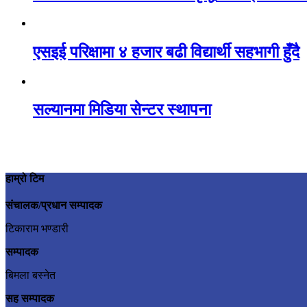
एसइई परिक्षामा ४ हजार बढी विद्यार्थी सहभागी हुँदै
सल्यानमा मिडिया सेन्टर स्थापना
हाम्रो टिम
संचालक/प्रधान सम्पादक
टिकाराम भण्डारी
सम्पादक
बिमला बस्नेत
सह सम्पादक