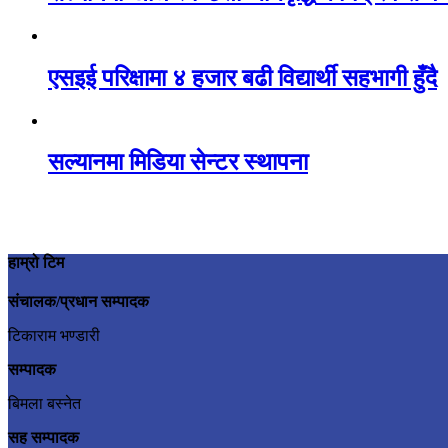
एसइई परिक्षामा ४ हजार बढी विद्यार्थी सहभागी हुँदै
सल्यानमा मिडिया सेन्टर स्थापना
हाम्रो टिम
संचालक/प्रधान सम्पादक
टिकाराम भण्डारी
सम्पादक
बिमला बस्नेत
सह सम्पादक