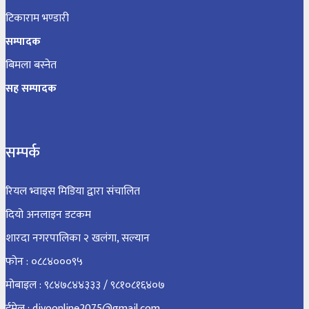
टिकाराम भण्डारी
सम्पादक
बिमला बस्नेत
सह सम्पादक
सम्पर्क
रियल भ्वाइस मिडिया द्वारा संचालित
दियो अनलाइन डटकम
शारदा नगरपालिका २ खलंगा, सल्यान
फोन : ०८८४०००९५
मोबाइल : ९८४७८४४३३३ / ९८१०८१६४०७
ईमेल : diyoonline2075@gmail.com