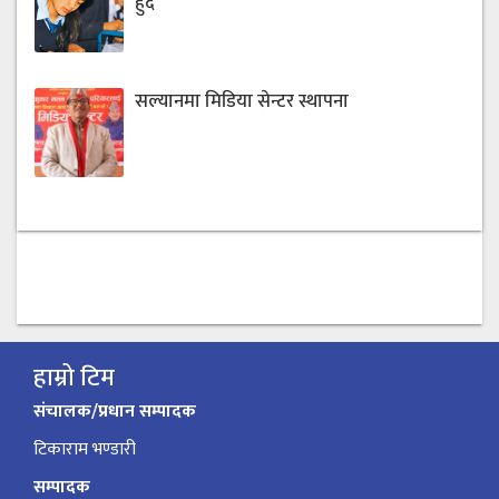
हुँदै
सल्यानमा मिडिया सेन्टर स्थापना
हाम्रो टिम
संचालक/प्रधान सम्पादक
टिकाराम भण्डारी
सम्पादक