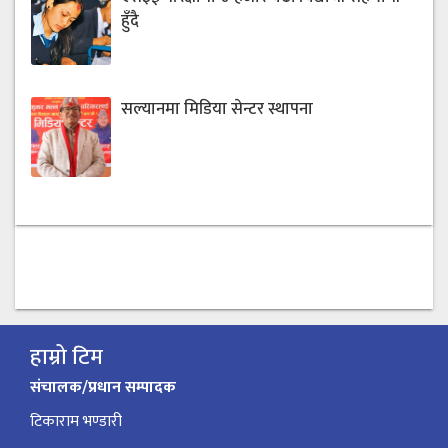
हुँदै
सल्यानमा मिडिया सेन्टर स्थापना
हाम्रो टिम
संचालक/प्रधान सम्पादक
टिकाराम भण्डारी