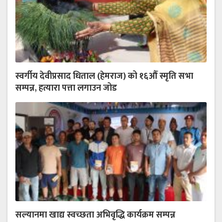
स्वर्गीय देवीप्रसाद धिताल (हेमराज) को १६औँ स्मृति सभा
सम्पन्न, हत्यारा पत्ता लगाउन जोड
सल्यानमा खाद्य स्वच्छता अभिवृद्धि कार्यक्रम सम्पन्न