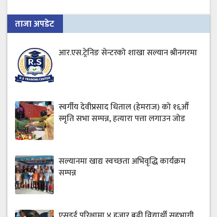
ताजा अपडेट
आर.एस.ट्रेनिङ सेन्टरको शाखा सल्यान श्रीनगरमा
स्वर्गीय देवीप्रसाद धिताल (हेमराज) को १६औँ
स्मृति सभा सम्पन्न, हत्यारा पत्ता लगाउन जोड
सल्यानमा खाद्य स्वच्छता अभिवृद्धि कार्यक्रम
सम्पन्न
एसइई परिक्षामा ४ हजार बढी विद्यार्थी सहभागी