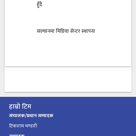
हुँदै
सल्यानमा मिडिया सेन्टर स्थापना
हाम्रो टिम
संचालक/प्रधान सम्पादक
टिकाराम भण्डारी