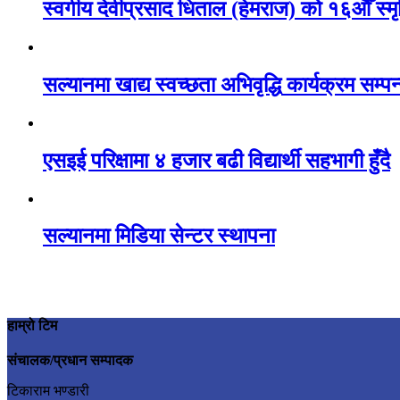
स्वर्गीय देवीप्रसाद धिताल (हेमराज) को १६औँ स्म
सल्यानमा खाद्य स्वच्छता अभिवृद्धि कार्यक्रम सम्पन
एसइई परिक्षामा ४ हजार बढी विद्यार्थी सहभागी हुँदै
सल्यानमा मिडिया सेन्टर स्थापना
हाम्रो टिम
संचालक/प्रधान सम्पादक
टिकाराम भण्डारी