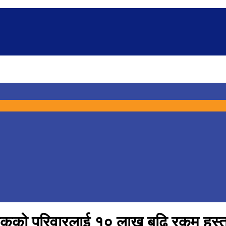
मृतकको परिवारलाई १० लाख बढि रकम हस्त