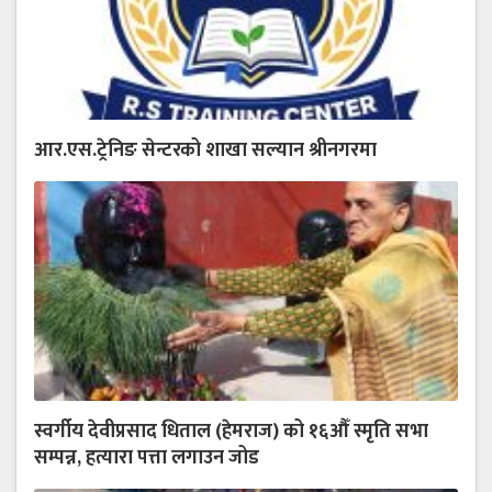
आर.एस.ट्रेनिङ सेन्टरको शाखा सल्यान श्रीनगरमा
स्वर्गीय देवीप्रसाद धिताल (हेमराज) को १६औँ स्मृति सभा
सम्पन्न, हत्यारा पत्ता लगाउन जोड