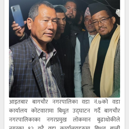
आइतबार बागचौर नगरपालिका वडा नं.७को वडा
कार्यालय कोटवारामा बिधुत उद्घाटन गर्दै बागचौर
नगरपालिकाका नगरप्रमुख लोकमान बुढाथोकीले
नगरका १२ वटै वडा कार्यालयहरुमा बिधुत बाली