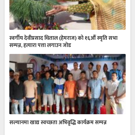
स्वर्गीय देवीप्रसाद धिताल (हेमराज) को १६औँ स्मृति सभा
सम्पन्न, हत्यारा पत्ता लगाउन जोड
सल्यानमा खाद्य स्वच्छता अभिवृद्धि कार्यक्रम सम्पन्न