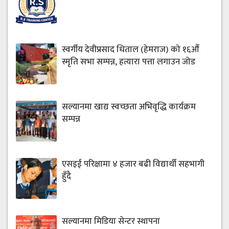
स्वर्गीय देवीप्रसाद धिताल (हेमराज) को १६औँ
स्मृति सभा सम्पन्न, हत्यारा पत्ता लगाउन जोड
सल्यानमा खाद्य स्वच्छता अभिवृद्धि कार्यक्रम
सम्पन्न
एसइई परिक्षामा ४ हजार बढी विद्यार्थी सहभागी
हुँदै
सल्यानमा मिडिया सेन्टर स्थापना