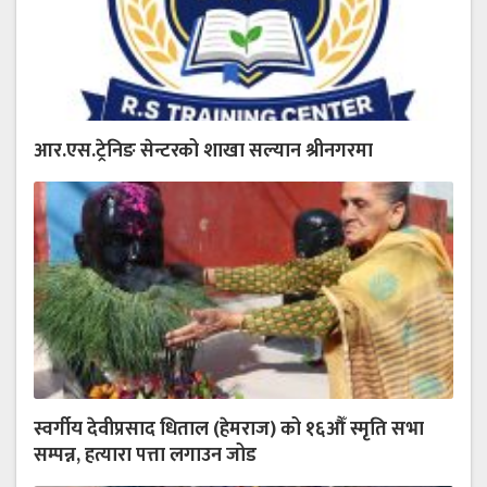
आर.एस.ट्रेनिङ सेन्टरको शाखा सल्यान श्रीनगरमा
स्वर्गीय देवीप्रसाद धिताल (हेमराज) को १६औँ स्मृति सभा
सम्पन्न, हत्यारा पत्ता लगाउन जोड