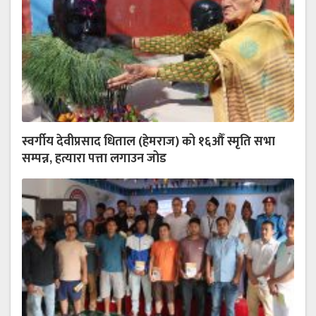
स्वर्गीय देवीप्रसाद धिताल (हेमराज) को १६औँ स्मृति सभा
सम्पन्न, हत्यारा पत्ता लगाउन जोड