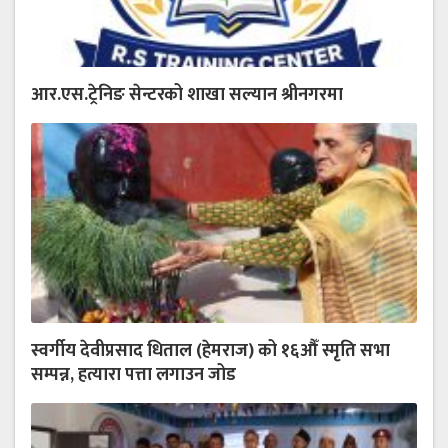
आर.एस.ट्रेनिङ सेन्टरको शाखा सल्यान श्रीनगरमा
स्वर्गीय देवीप्रसाद धिताल (हेमराज) को १६औँ स्मृति सभा
सम्पन्न, हत्यारा पत्ता लगाउन जोड